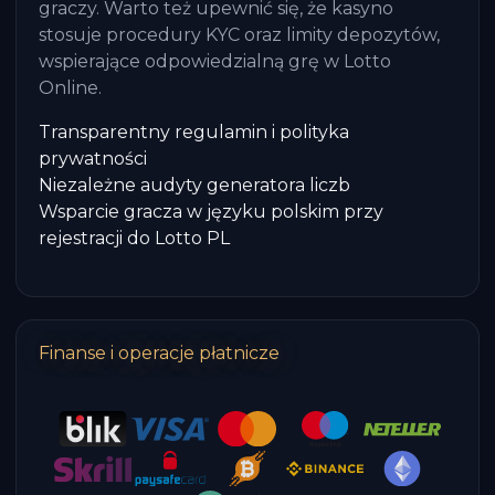
graczy. Warto też upewnić się, że kasyno
stosuje procedury KYC oraz limity depozytów,
wspierające odpowiedzialną grę w Lotto
Online.
Transparentny regulamin i polityka
prywatności
Niezależne audyty generatora liczb
Wsparcie gracza w języku polskim przy
rejestracji do Lotto PL
Finanse i operacje płatnicze