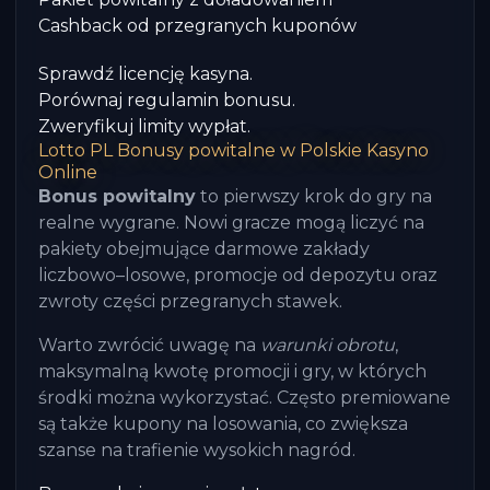
Cashback od przegranych kuponów
Sprawdź licencję kasyna.
Porównaj regulamin bonusu.
Zweryfikuj limity wypłat.
Lotto PL Bonusy powitalne w Polskie Kasyno
Online
Bonus powitalny
to pierwszy krok do gry na
realne wygrane. Nowi gracze mogą liczyć na
pakiety obejmujące darmowe zakłady
liczbowo–losowe, promocje od depozytu oraz
zwroty części przegranych stawek.
Warto zwrócić uwagę na
warunki obrotu
,
maksymalną kwotę promocji i gry, w których
środki można wykorzystać. Często premiowane
są także kupony na losowania, co zwiększa
szanse na trafienie wysokich nagród.