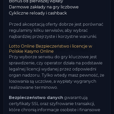
Bonus od pierwszej wpłaty
Darmowe zakłady na gry liczbowe
Cykliczne reloady i cashback
Przed akceptacją oferty dobrze jest porównać
regulaminy kilku serwisów, aby wybrać
najbardziej przejrzyste i korzystne warunki.
Lotto Online Bezpieczeństwo i licencje w
Polskie Kasyno Online
Przy wyborze serwisu do gry kluczowe jest
sprawdzenie, czy operator działa na podstawie
legalnej licencji wydanej przez odpowiedni
organ nadzoru. Tylko wtedy masz pewność, że
losowania są uczciwe, a wypłaty wygranych
realizowane terminowo.
Bezpieczeństwo danych
gwarantują
certyfikaty SSL oraz szyfrowanie transakcji,
które chronią informacje osobiste i finansowe